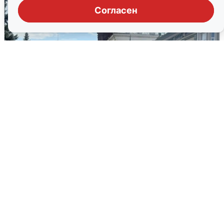
Согласен
У соседей пожар и сбои: что было при
режиме БПЛА в Прикамье
5 августа
0