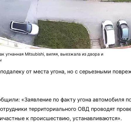
к угнанная Mitsubishi, виляя, выезжала из двора и
ы
еподалеку от места угона, но с серьезными повр
общили: «Заявление по факту угона автомобиля п
сотрудники территориального ОВД проводят прове
ричастные к происшествию, устанавливаются».