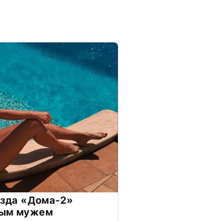
везда «Дома-2»
дым мужем