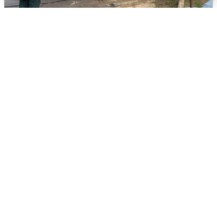
Жители Чехова просят помощи после
атаки дронов
8 августа
0