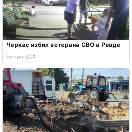
Черкас избил ветерана СВО в Ревде
9 августа
0