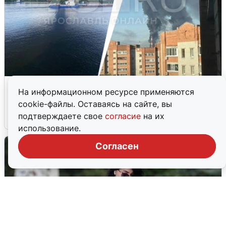
Ночная атака БПЛА на Ярославль:
На информационном ресурсе применяются
попадания и последствия
cookie-файлы. Оставаясь на сайте, вы
подтверждаете свое
согласие
на их
6 августа
0
использование.
Согласен