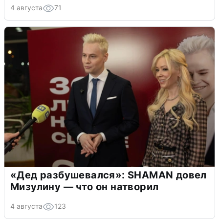
4 августа
71
«Дед разбушевался»: SHAMAN довел
Мизулину — что он натворил
4 августа
123