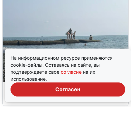
На информационном ресурсе применяются
cookie-файлы. Оставаясь на сайте, вы
подтверждаете свое
согласие
на их
использование.
Сирены в Сочи: новая угроза БПЛА
Согласен
6 августа
0