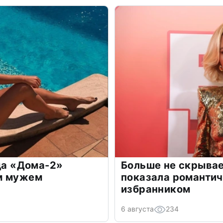
зда «Дома-2»
Больше не скрывае
м мужем
показала романти
избранником
6 августа
234