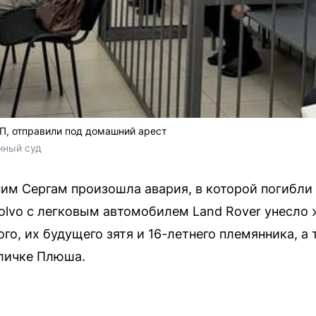
П, отправили под домашний арест
нный суд
ним Сергам произошла авария, в которой погибли 
olvo с легковым автомобилем Land Rover унесло 
го, их будущего зятя и 16-летнего племянника, 
кличке Плюша.