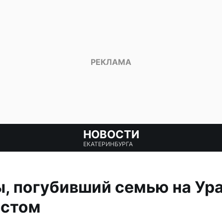
НОВОСТИ
ЕКАТЕРИНБУРГА
, погубивший семью на Ура
естом