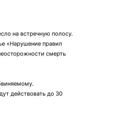
есло на встречную полосу.
тье «Нарушение правил
 неосторожности смерть
бвиняемому.
дут действовать до 30