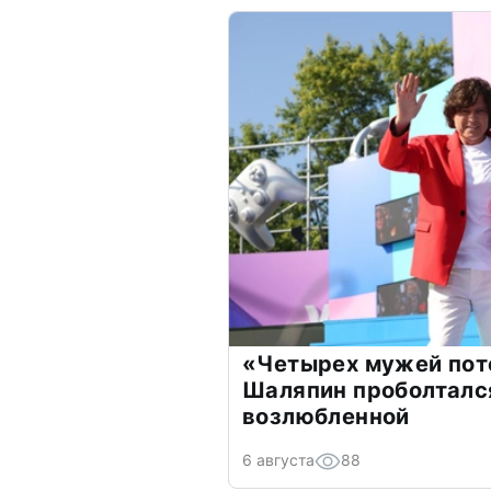
«Четырех мужей пот
Шаляпин проболтался
возлюбленной
6 августа
88