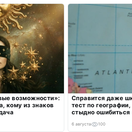
овые возможности»:
Справится даже шк
а, кому из знаков
тест по географии,
дача
стыдно ошибиться
6 августа
100