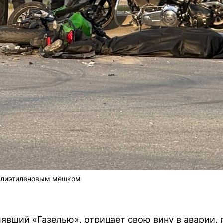
олиэтиленовым мешком
явший «Газелью», отрицает свою вину в аварии,