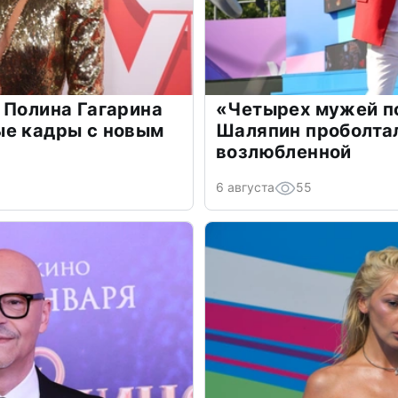
 Полина Гагарина
«Четырех мужей п
ые кадры с новым
Шаляпин проболтал
возлюбленной
6 августа
55