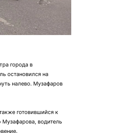
тра города в
ль остановился на
нуть налево. Музафаров
 также готовившийся к
ю Музафарова, водитель
вение.