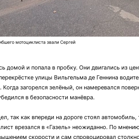
гибшего мотоциклиста звали Сергей
ь домой и попала в пробку. Они двигались из цен
перекрёстке улицы Вильгельма де Геннина водите
. Когда загорелся зелёный, он намеревался повер
убедился в безопасности манёвра.
ел, так как впереди на дороге стоял автомобиль,
лист врезался в «Газель» неожиданно. По мнени
вышением скорости и сам спровоцировал столкно