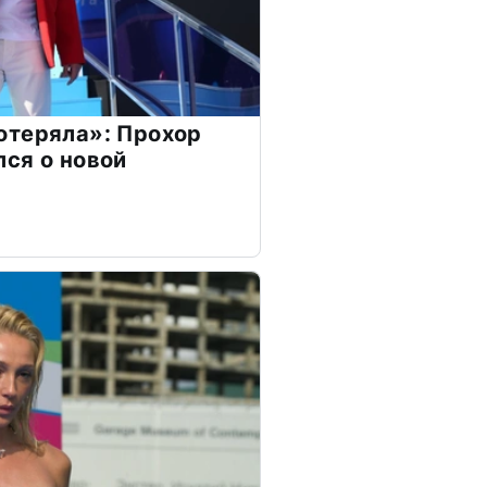
отеряла»: Прохор
ся о новой