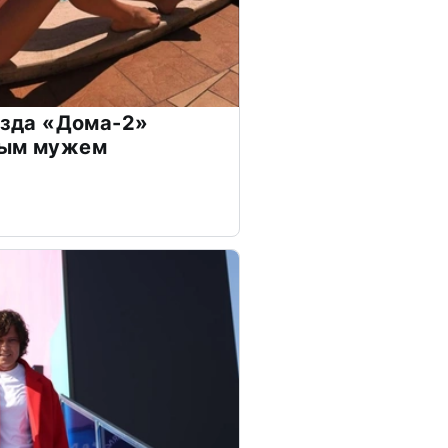
везда «Дома-2»
дым мужем