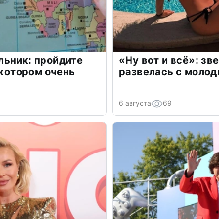
льник: пройдите
«Ну вот и всё»: з
 котором очень
развелась с моло
6 августа
69