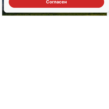
Согласен
Ночная атака БПЛА на Самарскую
область: хронология
8 августа
0