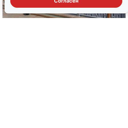
Согласен
В Туре вода убывает, на других реках
области прибывает
4 августа
0