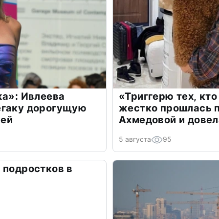
жа»: Ивлеева
«Триггерю тех, кто
егаку дорогущую
жестко прошлась п
лей
Ахмедовой и довел
5 августа
95
 подростков в