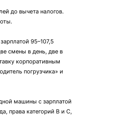
лей до вычета налогов.
боты.
 зарплатой 95–107,5
ве смены в день, две в
ставку корпоративным
Водитель погрузчика» и
дной машины с зарплатой
а, права категорий B и C,