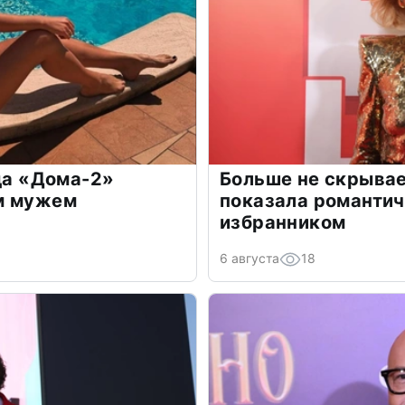
зда «Дома-2»
Больше не скрывае
м мужем
показала романти
избранником
6 августа
18