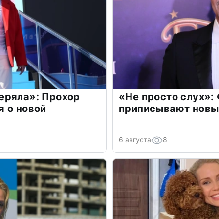
еряла»: Прохор
«Не просто слух»:
 о новой
приписывают новы
6 августа
8