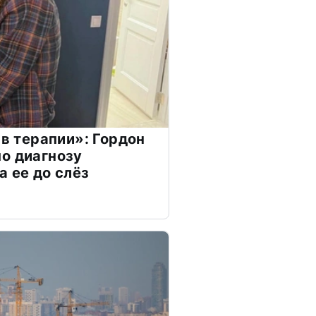
 в терапии»: Гордон
о диагнозу
а ее до слёз