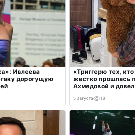
жа»: Ивлеева
«Триггерю тех, кто
егаку дорогущую
жестко прошлась п
лей
Ахмедовой и довел
5 августа
18