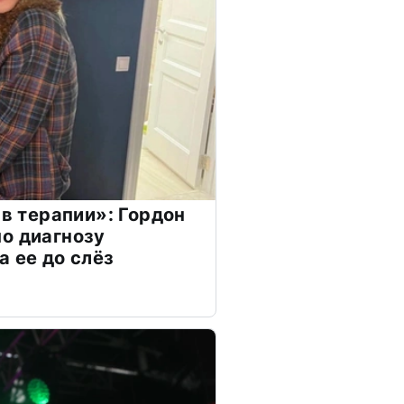
 в терапии»: Гордон
о диагнозу
а ее до слёз