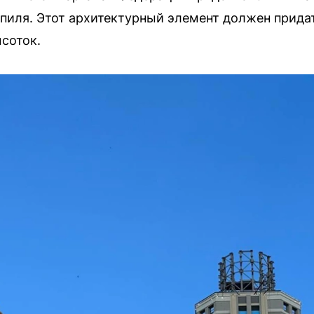
пиля. Этот архитектурный элемент должен прида
соток.