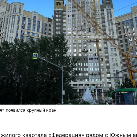
» появился крупный кран
е жилого квартала «Федерация» рядом с Южным а