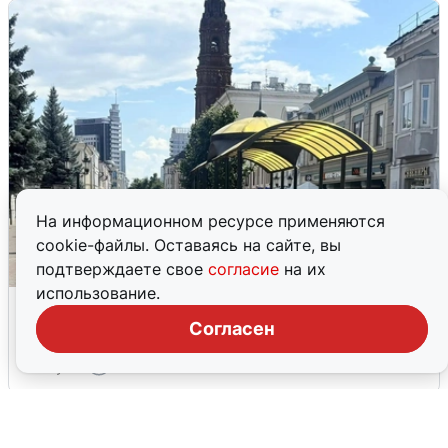
На информационном ресурсе применяются
cookie-файлы. Оставаясь на сайте, вы
подтверждаете свое
согласие
на их
использование.
У соседей пожар и сбои: что было при
режиме БПЛА в Прикамье
Согласен
5 августа
0