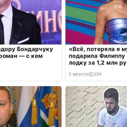
едору Бондарчуку
«Всё, потеряла я 
роман — с кем
подарила Филиппу
лодку за 1,2 млн р
5 августа
224