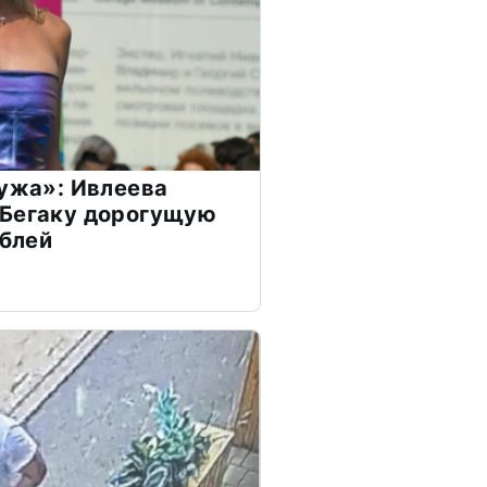
мужа»: Ивлеева
 Бегаку дорогущую
ублей