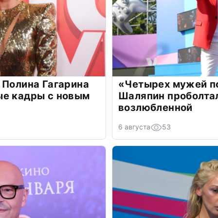
 Полина Гагарина
«Четырех мужей п
ые кадры с новым
Шаляпин проболтал
возлюбленной
6 августа
53