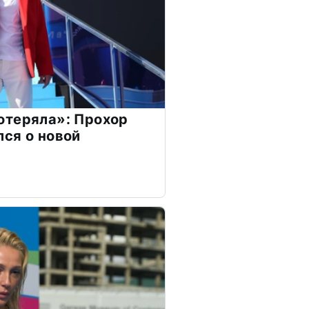
отеряла»: Прохор
ся о новой