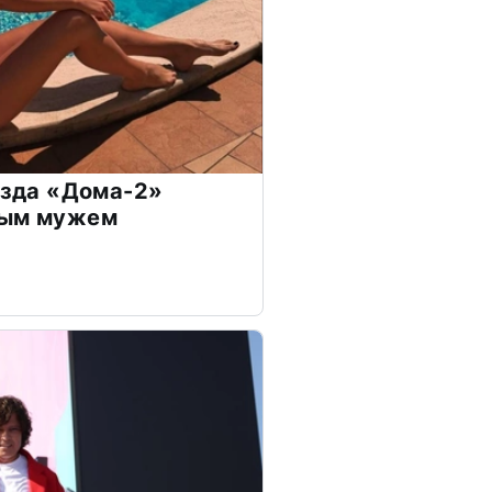
везда «Дома-2»
дым мужем