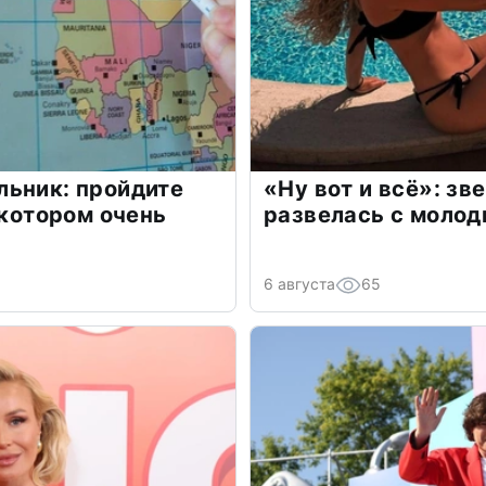
льник: пройдите
«Ну вот и всё»: з
 котором очень
развелась с моло
6 августа
65