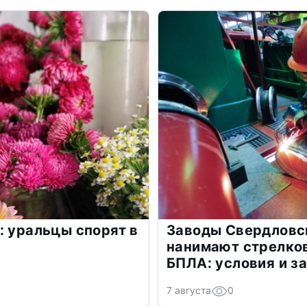
: уральцы спорят в
Заводы Свердловс
нанимают стрелков
БПЛА: условия и з
7 августа
0