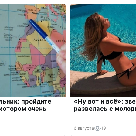
льник: пройдите
«Ну вот и всё»: з
 котором очень
развелась с моло
6 августа
19