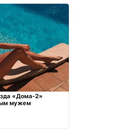
везда «Дома-2»
дым мужем