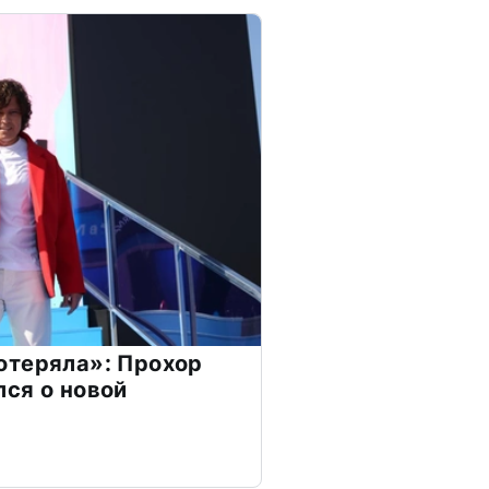
отеряла»: Прохор
ся о новой