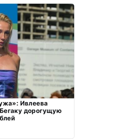
мужа»: Ивлеева
 Бегаку дорогущую
ублей