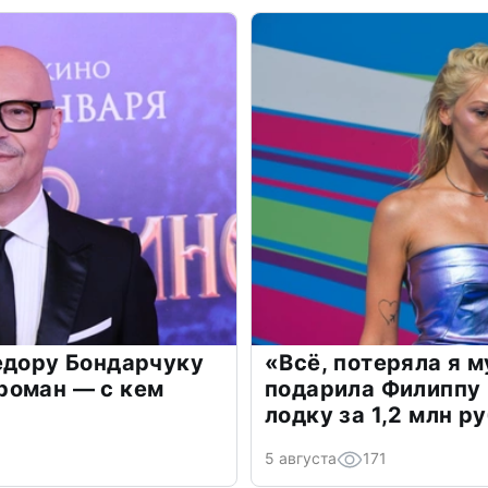
едору Бондарчуку
«Всё, потеряла я 
роман — с кем
подарила Филиппу
лодку за 1,2 млн р
5 августа
171