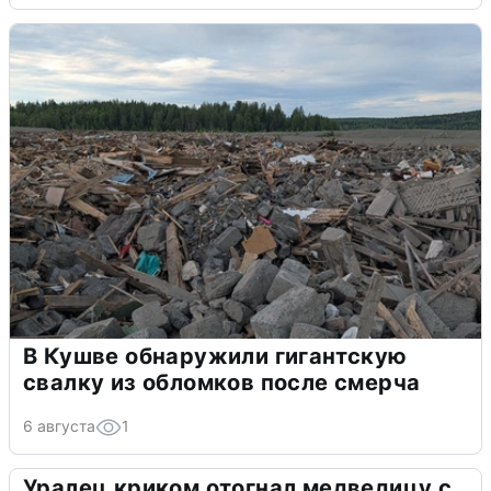
В Кушве обнаружили гигантскую
свалку из обломков после смерча
6 августа
1
Уралец криком отогнал медведицу с