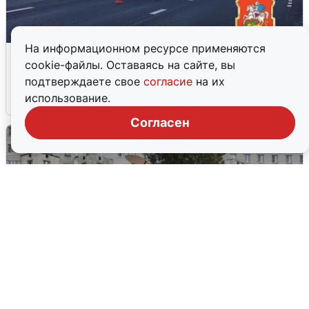
На информационном ресурсе применяются
Пять машин столкнулись на
cookie-файлы. Оставаясь на сайте, вы
Дмитровском шоссе в Подмосковье
подтверждаете свое
согласие
на их
использование.
4 августа
0
Согласен