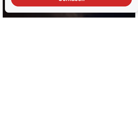
В Воронеже прогремели взрывы
после сигнала тревоги
5 августа
0