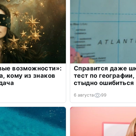
овые возможности»:
Справится даже шк
а, кому из знаков
тест по географии,
дача
стыдно ошибиться
6 августа
99