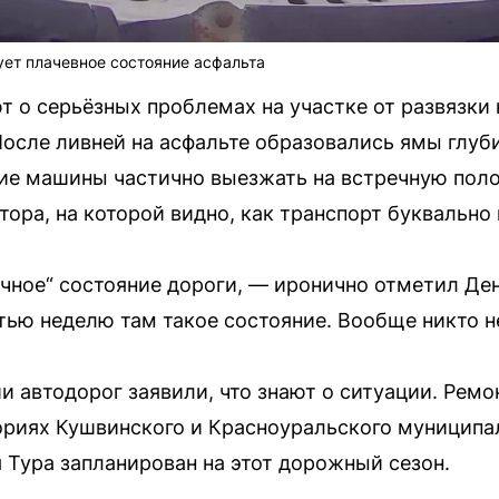
ет плачевное состояние асфальта
 о серьёзных проблемах на участке от развязки 
После ливней на асфальте образовались ямы глуб
е машины частично выезжать на встречную поло
тора, на которой видно, как транспорт буквально
ичное“ состояние дороги, — иронично отметил Де
ью неделю там такое состояние. Вообще никто н
 автодорог заявили, что знают о ситуации. Ремон
ориях Кушвинского и Красноуральского муниципал
я Тура запланирован на этот дорожный сезон.