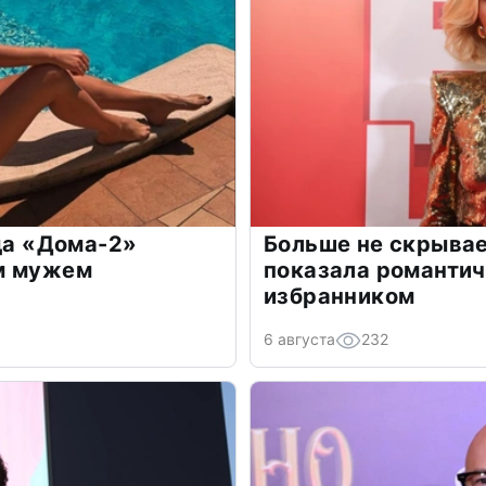
зда «Дома-2»
Больше не скрывае
м мужем
показала романти
избранником
6 августа
232