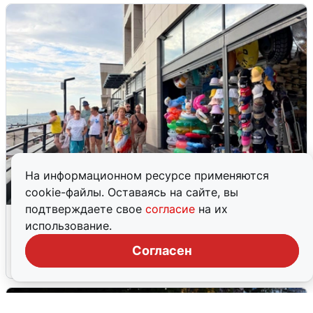
На информационном ресурсе применяются
cookie-файлы. Оставаясь на сайте, вы
подтверждаете свое
согласие
на их
В Сочи объявили угрозу атаки БПЛА и
использование.
закрыли пляжи
Согласен
6 августа
0