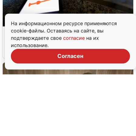
На информационном ресурсе применяются
cookie-файлы. Оставаясь на сайте, вы
Ночью в Самарской области завыли
подтверждаете свое
согласие
на их
сирены
использование.
8 августа
0
Согласен