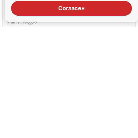
Взрывы в Воронеже после сигнала
Согласен
тревоги
5 августа
0
Жители и туристы Сочи рассказали
об атаке БПЛА 5 августа