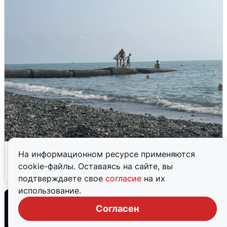
Сирены в Сочи: новая угроза БПЛА
На информационном ресурсе применяются
cookie-файлы. Оставаясь на сайте, вы
6 августа
0
подтверждаете свое
согласие
на их
использование.
Согласен