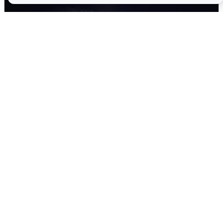
Взрывы в Воронеже после сигнала
тревоги
5 августа
0