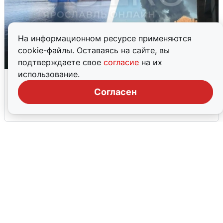
На информационном ресурсе применяются
cookie-файлы. Оставаясь на сайте, вы
подтверждаете свое
согласие
на их
использование.
Ночная атака БПЛА на Ярославль:
попадания и последствия
Согласен
6 августа
0