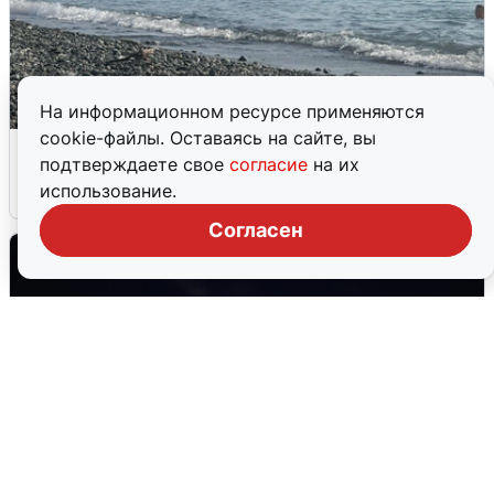
На информационном ресурсе применяются
cookie-файлы. Оставаясь на сайте, вы
Сирены в Сочи: новая угроза БПЛА
подтверждаете свое
согласие
на их
использование.
6 августа
0
Согласен