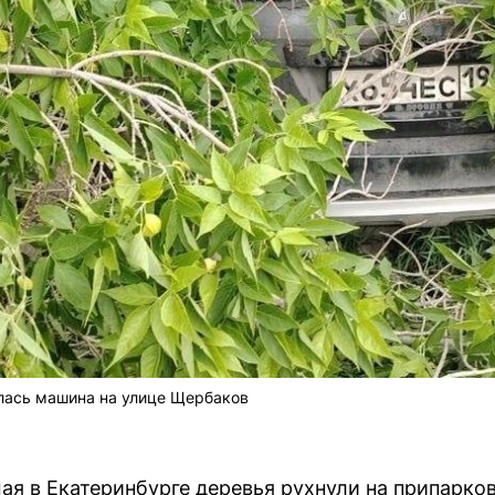
лась машина на улице Щербаков
мая в Екатеринбурге деревья рухнули на припарк