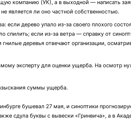
щую компанию (УК), а в выходной — написать зая
не является ли оно частной собственностью.
а: если дерево упало из-за своего плохого сост
ыло спилить; если из-за ветра — справку от синоп
или гнилые деревья отвечают организации, осмат
имому эксперту для оценки ущерба. На осмотр ну
 взыскания суммы ущерба.
инбурге бушевал 27 мая, и синоптики прогнозир
также сдула буквы с вывески «Гринвича», а в Ак