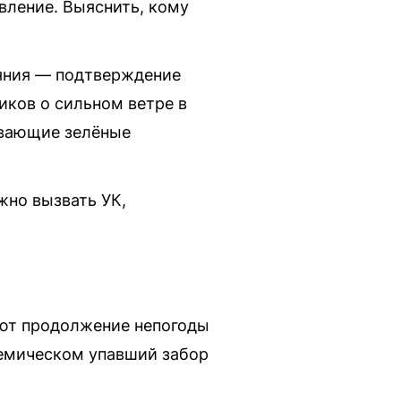
вление. Выяснить, кому
ояния — подтверждение
тиков о сильном ветре в
ривающие зелёные
жно вызвать УК,
уют продолжение непогоды
адемическом упавший забор