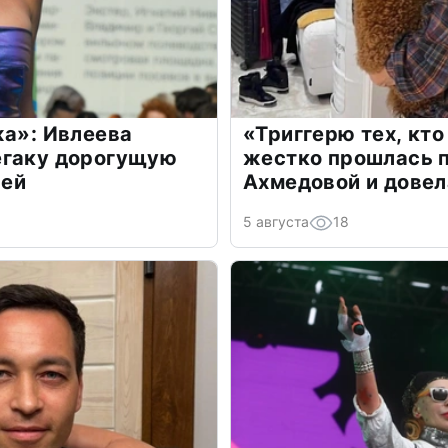
жа»: Ивлеева
«Триггерю тех, кто
егаку дорогущую
жестко прошлась п
лей
Ахмедовой и довел
5 августа
18