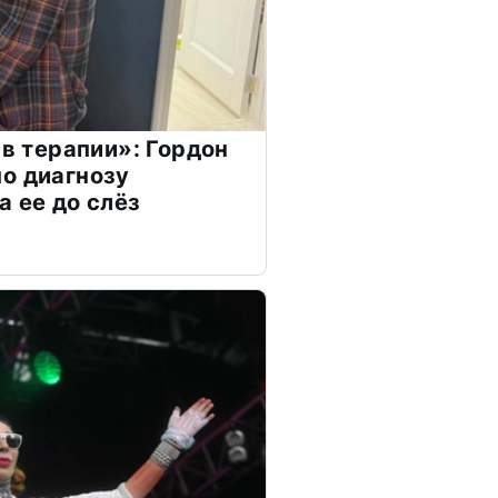
 в терапии»: Гордон
о диагнозу
а ее до слёз