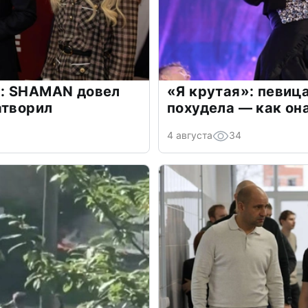
: SHAMAN довел
«Я крутая»: певиц
атворил
похудела — как он
4 августа
34