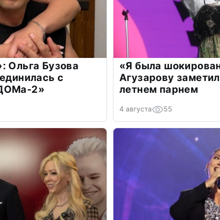
: Ольга Бузова
«Я была шокирова
оединилась с
Агузарову заметил
«ДОМа-2»
летнем парнем
4 августа
55