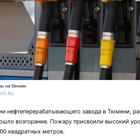
ы на бензин
S55.RU
рии нефтеперерабатывающего завода в Тюмени, р
ошло возгорание. Пожару присвоили высокий уро
100 квадратных метров.