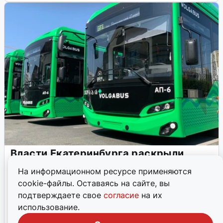
Власти Екатеринбурга раскрыли
схему движения транспорта на День
На информационном ресурсе применяются
города
cookie-файлы. Оставаясь на сайте, вы
Горожане смогут без проблем разъехаться после
подтверждаете свое
согласие
на их
праздника: транспорт будет работать до часа ночи.
использование.
29 июля, 2026, 09:06
22