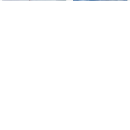
Новые остановки в Екатеринбурге:
почему они узкие?
В городе начали монтировать павильоны — показываем,
как это происходит.
17 июля, 2026, 08:44
7