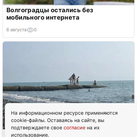
Волгоградцы остались без
мобильного интернета
6 августа
0
На информационном ресурсе применяются
cookie-файлы. Оставаясь на сайте, вы
подтверждаете свое
согласие
на их
Сирены в Сочи: новая угроза БПЛА
использование.