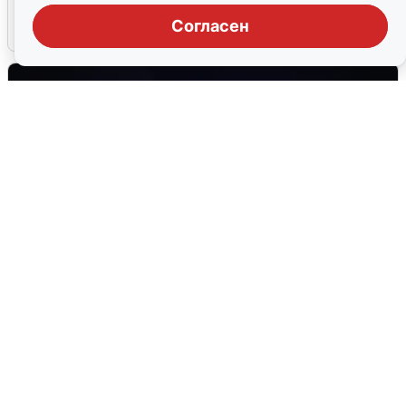
Согласен
6 августа
0
Взрывы в Воронеже после сигнала
тревоги
5 августа
0