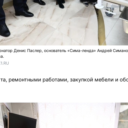
рнатор Денис Паслер, основатель «Сима-ленда» Андрей Симано
а.
E1.RU
та, ремонтными работами, закупкой мебели и об