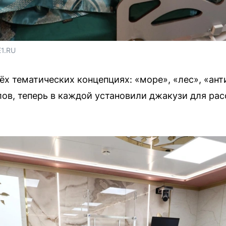
E1.RU
х тематических концепциях: «море», «лес», «ант
злов, теперь в каждой установили джакузи для ра