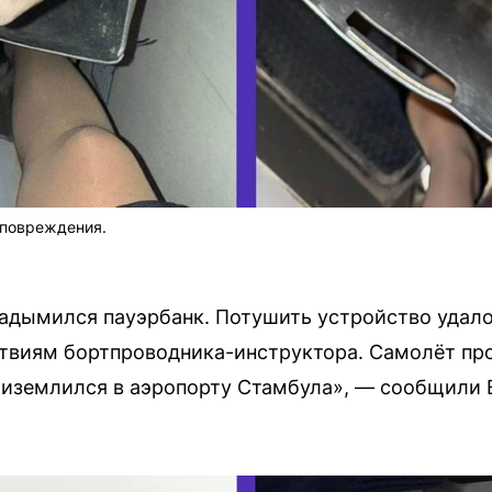
 повреждения.
задымился пауэрбанк. Потушить устройство удал
твиям бортпроводника-инструктора. Самолёт пр
иземлился в аэропорту Стамбула», — сообщили E