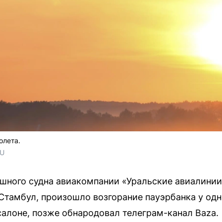
олета.
RU
ушного судна авиакомпании «Уральские авиалинии
Стамбул, произошло возгорание пауэрбанка у одн
салоне, позже обнародовал телеграм-канал Baza.