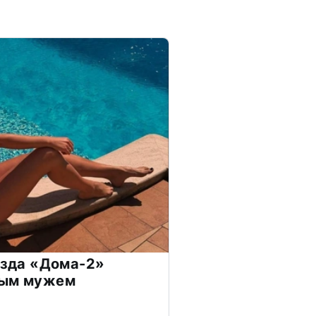
везда «Дома-2»
дым мужем