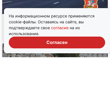
На информационном ресурсе применяются
Пять машин столкнулись на
cookie-файлы. Оставаясь на сайте, вы
Дмитровском шоссе в Подмосковье
подтверждаете свое
согласие
на их
использование.
4 августа
0
Согласен