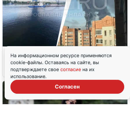
Ночная атака БПЛА на Ярославль:
На информационном ресурсе применяются
попадания и последствия
cookie-файлы. Оставаясь на сайте, вы
подтверждаете свое
согласие
на их
6 августа
0
использование.
Согласен