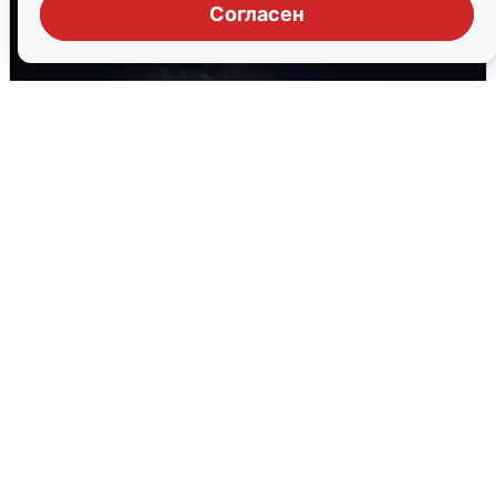
Согласен
Взрывы в Воронеже после сигнала
тревоги
5 августа
0