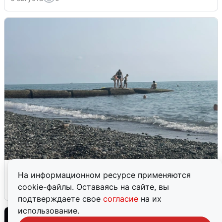
Сирены в Сочи: новая угроза БПЛА
На информационном ресурсе применяются
cookie-файлы. Оставаясь на сайте, вы
6 августа
0
подтверждаете свое
согласие
на их
использование.