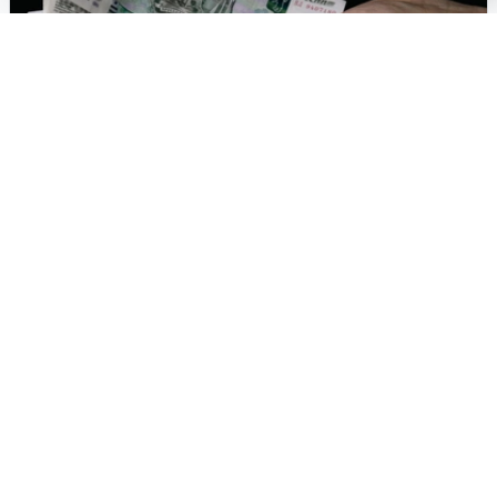
Екатеринбуржец при
трудоустройстве попал на
мошенников: ролики и взнос
Житель Екатеринбурга едва не стал жертвой аферистов
при попытке найти работу. Соискатель два дня смотрел
странные видео, после чего у него потребовали крупную
сумму денег.
29 декабря, 2025, 00:13
29