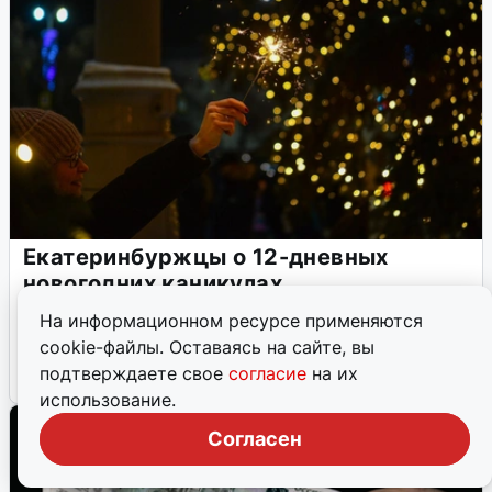
Екатеринбуржцы о 12-дневных
новогодних каникулах
Жители города высказали противоположные точки зрения
На информационном ресурсе применяются
на продолжительные праздничные выходные.
cookie-файлы. Оставаясь на сайте, вы
подтверждаете свое
согласие
на их
5 января, 2026, 00:01
30
использование.
Согласен